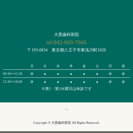
大貫歯科医院
tel.042-669-7666
〒193-0834 東京都八王子市東浅川町1028
月
火
水
木
金
土
日
祝
09:30〜12:30
休
●
●
●
●
●
休
休
13:30〜18:00
休
●
●
●
●
●
休
休
※第1・第3火曜日は休診です
Copyright © 大貫歯科医院 All Rights Reserved.