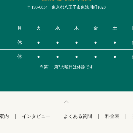
〒193-0834 東京都八王子市東浅川町1028
月
火
水
木
金
土
休
●
●
●
●
●
休
●
●
●
●
●
※第1・第3火曜日は休診です
案内
インタビュー
よくある質問
料金表