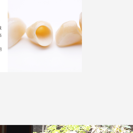
肢
当
、
用