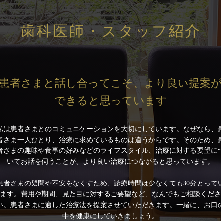
歯科医師・スタッフ紹介
患者さまと話し合ってこそ、より良い提案
できると思っています
私は患者さまとのコミュニケーションを大切にしています。なぜなら、
者さま一人ひとり、治療に求めているものは違うからです。そのため、
者さまの趣味や食事の好みなどのライフスタイル、治療に対する要望に
いてお話を伺うことが、より良い治療につながると思っています。
患者さまの疑問や不安をなくすため、診療時間は少なくても30分とって
ます。費用や期間、見た目に対するご要望など、なんでもご相談くださ
い。患者さまに適した治療法を提案させていただきます。一緒に、お口
中を健康にしていきましょう。